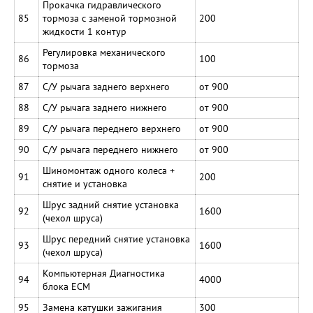
Прокачка гидравлического
85
тормоза с заменой тормозной
200
жидкости 1 контур
Регулировка механического
86
100
тормоза
87
С/У рычага заднего верхнего
от 900
88
С/У рычага заднего нижнего
от 900
89
С/У рычага переднего верхнего
от 900
90
С/У рычага переднего нижнего
от 900
Шиномонтаж одного колеса +
91
200
снятие и установка
Шрус задний снятие установка
92
1600
(чехол шруса)
Шрус передний снятие установка
93
1600
(чехол шруса)
Компьютерная Диагностика
94
4000
блока ЕСМ
95
Замена катушки зажигания
300