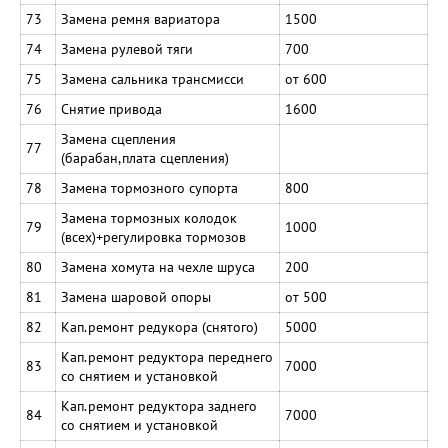
73
Замена ремня вариатора
1500
74
Замена рулевой тяги
700
75
Замена сальника трансмисси
от 600
76
Снятие привода
1600
Замена сцепления
77
(барабан,плата сцепления)
78
Замена тормозного супорта
800
Замена тормозных колодок
79
1000
(всех)+регулировка тормозов
80
Замена хомута на чехле шруса
200
81
Замена шаровой опоры
от 500
82
Кап.ремонт редукора (снятого)
5000
Кап.ремонт редуктора переднего
83
7000
со снятием и установкой
Кап.ремонт редуктора заднего
84
7000
со снятием и установкой