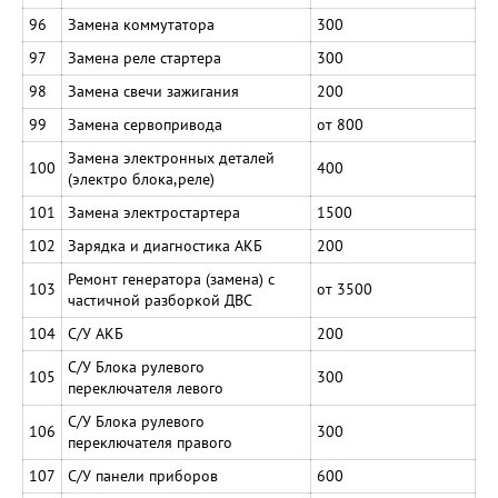
96
Замена коммутатора
300
97
Замена реле стартера
300
98
Замена свечи зажигания
200
99
Замена сервопривода
от 800
Замена электронных деталей
100
400
(электро блока,реле)
101
Замена электростартера
1500
102
Зарядка и диагностика АКБ
200
Ремонт генератора (замена) с
103
от 3500
частичной разборкой ДВС
104
С/У АКБ
200
С/У Блока рулевого
105
300
переключателя левого
С/У Блока рулевого
106
300
переключателя правого
107
С/У панели приборов
600